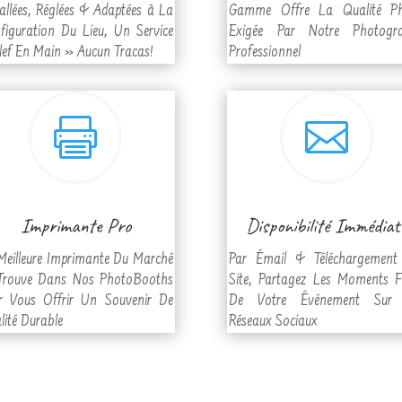
tallées, Réglées & Adaptées à La
Gamme Offre La Qualité P
figuration Du Lieu, Un Service
Exigée Par Notre Photogr
lef En Main » Aucun Tracas!
Professionnel


Imprimante Pro
Disponibilité Immédiat
Meilleure Imprimante Du Marché
Par Émail & Téléchargement
Trouve Dans Nos PhotoBooths
Site, Partagez Les Moments F
r Vous Offrir Un Souvenir De
De Votre Événement Sur 
lité Durable
Réseaux Sociaux