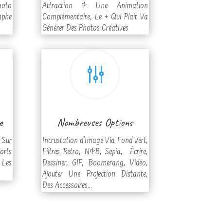
hoto
Attraction & Une Animation
aphe
Complémentaire, Le + Qui Plait Va
Générer Des Photos Créatives
g
e
Nombreuses Options
 Sur
Incrustation d’Image Via Fond Vert,
orts
Filtres Retro, N&B, Sepia, Écrire,
Les
Dessiner, GIF, Boomerang, Vidéo,
Ajouter Une Projection Distante,
Des Accessoires…